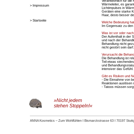
Verantwortlich für die
Wärmeleiter, es garan
> Impressum
Lichtimpulses in Wärm
Geräten eine starke K
Haar, desto besser de
> Startseite
Welche Bedeutung hat 
Im Gegensatz zu den pi
Was ist vor oder nac
Der Aufenthalt in de
und nach der Behandlu
Behandlung nicht gezu
nicht gestört sein dar
Verursacht die Beha
Die Behandlung ist rel
Teil etwas stechende
und Behandlungsstatus
intensiver das Gefühl.
Gibt es Risiken und 
- Die Einnahme von b
Reaktionen auslösen 
- Tatoos müssen sorg
»Nicht jedem
stehen Stoppeln!«
ANNA Kosmetics – Zum Wohlfühlen I Bismarckstrasse 63 I 70197 Stuttga