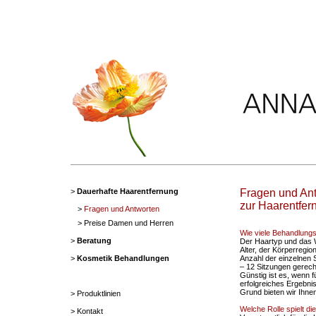
>
Dauerhafte Haarentfernung
Fragen und An
zur Haarentfer
>
Fragen und Antworten
> Preise Damen und Herren
Wie viele Behandlung
>
Beratung
Der Haartyp und das 
Alter, der Körperreg
>
Kosmetik Behandlungen
Anzahl der einzelnen S
– 12 Sitzungen gerec
Günstig ist es, wenn f
erfolgreiches Ergebni
Grund bieten wir Ihne
> Produktlinien
Welche Rolle spielt d
> Kontakt